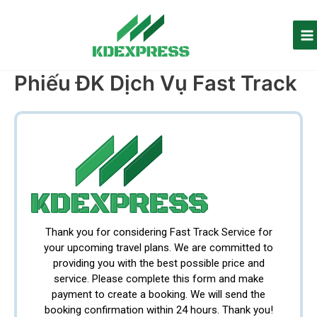
Nhảy
tới
Ma
nội
M
dung
Phiếu ĐK Dịch Vụ Fast Track